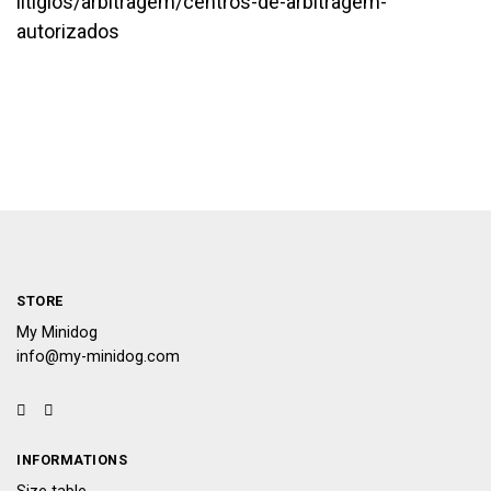
litigios/arbitragem/centros-de-arbitragem-
autorizados
STORE
My Minidog
info@my-minidog.com
INFORMATIONS